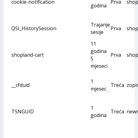
cookie-notification
Prva
shop
godina
Trajanje
QSI_HistorySession
Prva
shop
sesije
11
godina
shopland-cart
Prva
shop
5
mjeseci
1
__cfduid
Treća
zopi
mjesec
1
TSNGUID
Treća
newr
godina