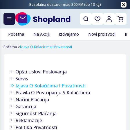
Besplatna dostava iznad 300 KM (do 10 kg)
Početna
Na Akciji
Izdvajamo
Novi proizvodi
In
Početna
>
Izjava O Kolacicima I Privatnosti
Opšti Uslovi Poslovanja
Servis
Izjava O Kolačićima I Privatnosti
Pravila O Postupanju S Kolačićima
Načini Plaćanja
Garancija
Sigurnost Plaćanja
Reklamacije
Politika Privatnosti