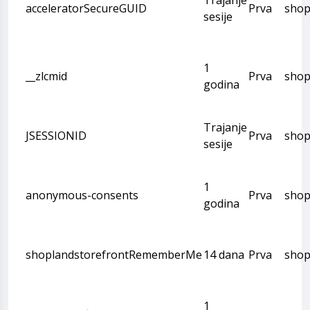
acceleratorSecureGUID
Prva
shop
sesije
1
__zlcmid
Prva
shop
godina
Trajanje
JSESSIONID
Prva
shop
sesije
1
anonymous-consents
Prva
shop
godina
shoplandstorefrontRememberMe
14 dana
Prva
shop
1