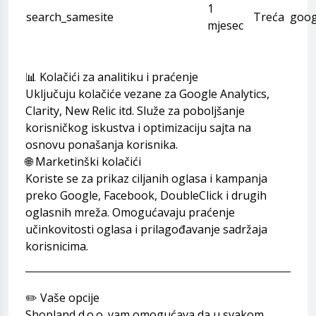
1
search_samesite
Treća
goog
mjesec
📊 Kolačići za analitiku i praćenje
Uključuju kolačiće vezane za Google Analytics,
Clarity, New Relic itd. Služe za poboljšanje
korisničkog iskustva i optimizaciju sajta na
osnovu ponašanja korisnika.
🌐 Marketinški kolačići
Koriste se za prikaz ciljanih oglasa i kampanja
preko Google, Facebook, DoubleClick i drugih
oglasnih mreža. Omogućavaju praćenje
učinkovitosti oglasa i prilagođavanje sadržaja
korisnicima.
✏️ Vaše opcije
Shopland d.o.o. vam omogućava da u svakom