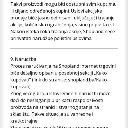
Takvi proizvodi mogu biti dostupni svim kupcima,
ili ciljano određenoj skupini. Uslovi akcijske
prodaje biće jasno definisani, uključujući trajanje
akcije, količinska ograničenja, visinu popusta i sl.
Nakon isteka roka trajanja akcije, Shopland neće
prihvatati narudžbe po istim uslovima.
9. Narudžba
Proces naručivanja na Shopland internet trgovini
biće detaljno opisan u posebnoj sekciji „Kako
kupovati“ (link do stranice: shopland.ba/Kako-
kupovati).
Zbog većeg broja istovremenih narudžbi može
doći do neslaganja u prikazu raspoloživosti
proizvoda na stranici i stvarnog stanja na
skladištu. Takve situacije su vanredne i
kratkotrajne.
Shopland d.o.o. će uložiti sve razumne napore