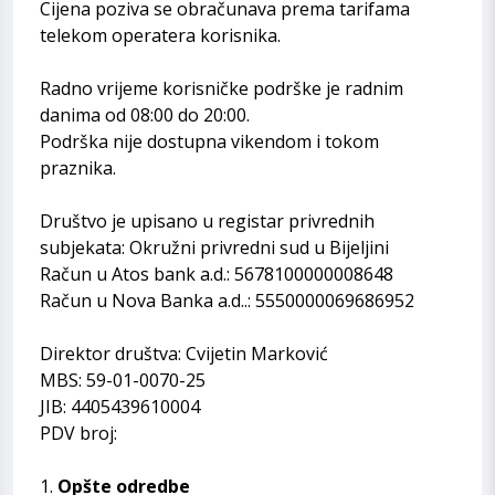
Cijena poziva se obračunava prema tarifama
telekom operatera korisnika.
Radno vrijeme korisničke podrške je radnim
danima od 08:00 do 20:00.
Podrška nije dostupna vikendom i tokom
praznika.
Društvo je upisano u registar privrednih
subjekata: Okružni privredni sud u Bijeljini
Račun u Atos bank a.d.: 5678100000008648
Račun u Nova Banka a.d..: 5550000069686952
Direktor društva: Cvijetin Marković
MBS: 59-01-0070-25
JIB: 4405439610004
PDV broj:
1.
Opšte odredbe