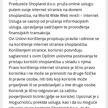
Preduzeće Shopland d.o.o. pruža online uslugu
putem svoje internet stranice na domeni
shopland.ba, na World Wide Web mreži – Internet.
Usluga se sastoji od pružanja informacijskih
usluga, upravljanja sadržajem te provođenja
finansijskih transakcija.
Ovi Uslovi korištenja propisuju pravila i odnose se
na korištenje internet stranice shopland.ba.
Korištenjem stranice, korisnici potvrđuju
saglasnost s ovim Opštim uslovima poslovanja te
pristaju koristiti shopland.ba u skladu s njima.
Pravo korištenja internet stranice je lično pravo
korisnika i ne može se prenositi na druge fizičke
ili pravne osobe, niti bilo koji korisnik može
prijavljivati ili se predstavljati u ime druge osobe.
Korisnik je lično odgovoran za zaštitu
povjerljivosti lozinki (gdje se koriste). Upoznat je s
mogućnošću prekida usluga, kao i da su moguće
situacije izvan kontrole Shopland d.o.o., te da