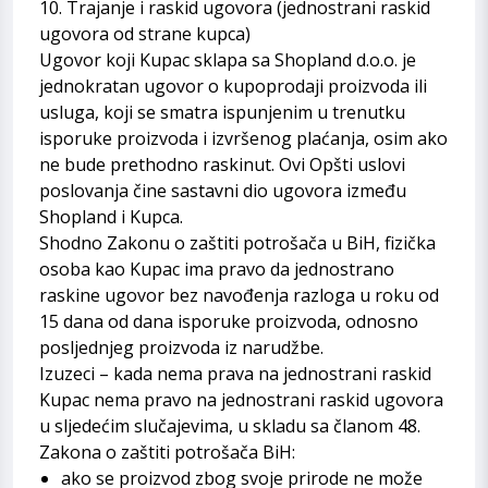
10. Trajanje i raskid ugovora (jednostrani raskid
ugovora od strane kupca)
Ugovor koji Kupac sklapa sa Shopland d.o.o. je
jednokratan ugovor o kupoprodaji proizvoda ili
usluga, koji se smatra ispunjenim u trenutku
isporuke proizvoda i izvršenog plaćanja, osim ako
ne bude prethodno raskinut. Ovi Opšti uslovi
poslovanja čine sastavni dio ugovora između
Shopland i Kupca.
Shodno Zakonu o zaštiti potrošača u BiH, fizička
osoba kao Kupac ima pravo da jednostrano
raskine ugovor bez navođenja razloga u roku od
15 dana od dana isporuke proizvoda, odnosno
posljednjeg proizvoda iz narudžbe.
Izuzeci – kada nema prava na jednostrani raskid
Kupac nema pravo na jednostrani raskid ugovora
u sljedećim slučajevima, u skladu sa članom 48.
Zakona o zaštiti potrošača BiH:
ako se proizvod zbog svoje prirode ne može