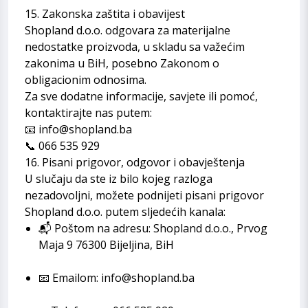
15. Zakonska zaštita i obavijest
Shopland d.o.o. odgovara za materijalne
nedostatke proizvoda, u skladu sa važećim
zakonima u BiH, posebno Zakonom o
obligacionim odnosima.
Za sve dodatne informacije, savjete ili pomoć,
kontaktirajte nas putem:
📧 info@shopland.ba
📞 066 535 929
16. Pisani prigovor, odgovor i obavještenja
U slučaju da ste iz bilo kojeg razloga
nezadovoljni, možete podnijeti pisani prigovor
Shopland d.o.o. putem sljedećih kanala:
📬 Poštom na adresu: Shopland d.o.o., Prvog
Maja 9 76300 Bijeljina, BiH
📧 Emailom: info@shopland.ba