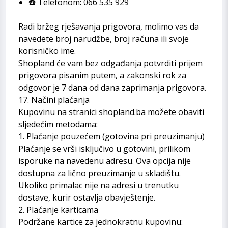
☎️ Telefonom: 066 535 929
Radi bržeg rješavanja prigovora, molimo vas da
navedete broj narudžbe, broj računa ili svoje
korisničko ime.
Shopland će vam bez odgađanja potvrditi prijem
prigovora pisanim putem, a zakonski rok za
odgovor je 7 dana od dana zaprimanja prigovora.
17. Načini plaćanja
Kupovinu na stranici shopland.ba možete obaviti
sljedećim metodama:
1. Plaćanje pouzećem (gotovina pri preuzimanju)
Plaćanje se vrši isključivo u gotovini, prilikom
isporuke na navedenu adresu. Ova opcija nije
dostupna za lično preuzimanje u skladištu.
Ukoliko primalac nije na adresi u trenutku
dostave, kurir ostavlja obavještenje.
2. Plaćanje karticama
Podržane kartice za jednokratnu kupovinu: