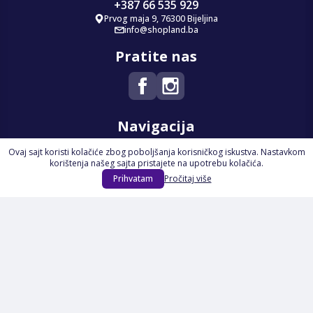
+387 66 535 929
Prvog maja 9, 76300 Bijeljina
info@shopland.ba
Pratite nas
Navigacija
Ovaj sajt koristi kolačiće zbog poboljšanja korisničkog iskustva. Nastavkom
Početna
korištenja našeg sajta pristajete na upotrebu kolačića.
Na Akciji
Prihvatam
Pročitaj više
Izdvajamo
Novi proizvodi
Opšti uslovi poslovanja
Servis
Izjava o kolačićima i privatnosti
Pravila o postupanju s kolačićima
Načini plaćanja
Garancija
Sigurnost plaćanja