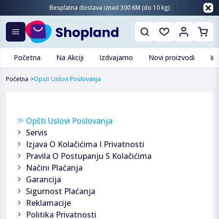
Besplatna dostava iznad 300 KM (do 10 kg)
Početna
Na Akciji
Izdvajamo
Novi proizvodi
In
Početna
>
Opsti Uslovi Poslovanja
Opšti Uslovi Poslovanja
Servis
Izjava O Kolačićima I Privatnosti
Pravila O Postupanju S Kolačićima
Načini Plaćanja
Garancija
Sigurnost Plaćanja
Reklamacije
Politika Privatnosti