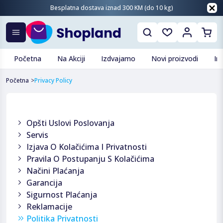
Besplatna dostava iznad 300 KM (do 10 kg)
Početna
Na Akciji
Izdvajamo
Novi proizvodi
In
Početna
>
Privacy Policy
Opšti Uslovi Poslovanja
Servis
Izjava O Kolačićima I Privatnosti
Pravila O Postupanju S Kolačićima
Načini Plaćanja
Garancija
Sigurnost Plaćanja
Reklamacije
Politika Privatnosti