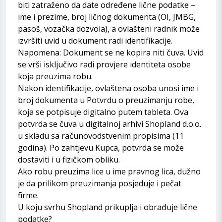
biti zatraženo da date određene lične podatke –
ime i prezime, broj ličnog dokumenta (OI, JMBG,
pasoš, vozačka dozvola), a ovlašteni radnik može
izvršiti uvid u dokument radi identifikacije.
Napomena: Dokument se ne kopira niti čuva. Uvid
se vrši isključivo radi provjere identiteta osobe
koja preuzima robu.
Nakon identifikacije, ovlaštena osoba unosi ime i
broj dokumenta u Potvrdu o preuzimanju robe,
koja se potpisuje digitalno putem tableta. Ova
potvrda se čuva u digitalnoj arhivi Shopland d.o.o.
u skladu sa računovodstvenim propisima (11
godina). Po zahtjevu Kupca, potvrda se može
dostaviti i u fizičkom obliku.
Ako robu preuzima lice u ime pravnog lica, dužno
je da prilikom preuzimanja posjeduje i pečat
firme.
U koju svrhu Shopland prikuplja i obrađuje lične
podatke?