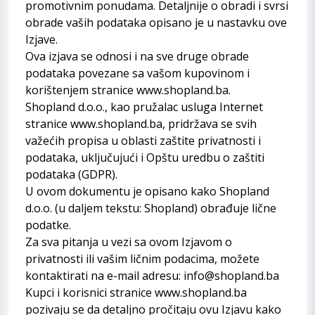
promotivnim ponudama. Detaljnije o obradi i svrsi
obrade vaših podataka opisano je u nastavku ove
Izjave.
Ova izjava se odnosi i na sve druge obrade
podataka povezane sa vašom kupovinom i
korištenjem stranice www.shopland.ba.
Shopland d.o.o., kao pružalac usluga Internet
stranice www.shopland.ba, pridržava se svih
važećih propisa u oblasti zaštite privatnosti i
podataka, uključujući i Opštu uredbu o zaštiti
podataka (GDPR).
U ovom dokumentu je opisano kako Shopland
d.o.o. (u daljem tekstu: Shopland) obrađuje lične
podatke.
Za sva pitanja u vezi sa ovom Izjavom o
privatnosti ili vašim ličnim podacima, možete
kontaktirati na e-mail adresu: info@shopland.ba
Kupci i korisnici stranice www.shopland.ba
pozivaju se da detaljno pročitaju ovu Izjavu kako