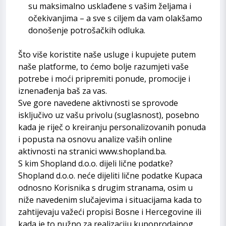
su maksimalno usklađene s vašim željama i
očekivanjima – a sve s ciljem da vam olakšamo
donošenje potrošačkih odluka.
Što više koristite naše usluge i kupujete putem
naše platforme, to ćemo bolje razumjeti vaše
potrebe i moći pripremiti ponude, promocije i
iznenađenja baš za vas.
Sve gore navedene aktivnosti se sprovode
isključivo uz vašu privolu (suglasnost), posebno
kada je riječ o kreiranju personalizovanih ponuda
i popusta na osnovu analize vaših online
aktivnosti na stranici
www.shopland.ba
.
S kim Shopland d.o.o. dijeli lične podatke?
Shopland d.o.o. neće dijeliti lične podatke Kupaca
odnosno Korisnika s drugim stranama, osim u
niže navedenim slučajevima i situacijama kada to
zahtijevaju važeći propisi Bosne i Hercegovine ili
kada je to nužno za realizaciju kupoprodajnog