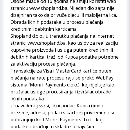
Osobe mlađe od 16 godina ne smiju koristiti web
stranicu
www.shopland.ba
. Nijedan dio sajta nije
dizajniran tako da privuče djecu ili maloljetna lica.
Obrada ličnih podataka u procesu plaćanja
kreditnim i debitnim karticama
Shopland d.o.o., u trenutku plaćanja na internet
stranici
www.shopland.ba
, kao uslov za realizaciju
kupovine proizvoda i usluga putem kreditnih ili
debitnih kartica, traži od Kupca podatke potrebne
za aktivaciju procesa plaćanja.
Transakcije za Visa i MasterCard kartice putem
plaćanja na rate procesuiraju se preko WebPay
sistema (Monri Payments d.o.o.), koji djeluje kao
pružalac usluge procesiranja i izvršilac obrade
ličnih podataka.
U navedenoj svrsi, lični podaci Kupca (ime i
prezime, adresa, podaci s kartice) privremeno se
pohranjuju kod Monri Payments d.o.o., koji
podatke obrađuje u skladu sa najvišim