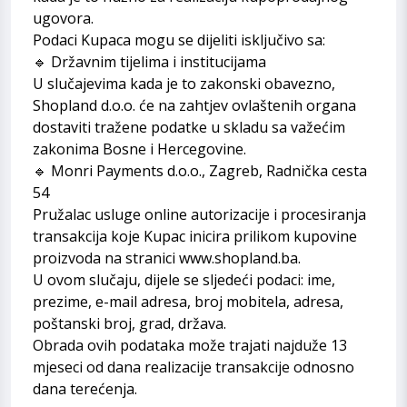
ugovora.
Podaci Kupaca mogu se dijeliti isključivo sa:
🔹 Državnim tijelima i institucijama
U slučajevima kada je to zakonski obavezno,
Shopland d.o.o. će na zahtjev ovlaštenih organa
dostaviti tražene podatke u skladu sa važećim
zakonima Bosne i Hercegovine.
🔹 Monri Payments d.o.o., Zagreb, Radnička cesta
54
Pružalac usluge online autorizacije i procesiranja
transakcija koje Kupac inicira prilikom kupovine
proizvoda na stranici
www.shopland.ba
.
U ovom slučaju, dijele se sljedeći podaci: ime,
prezime, e-mail adresa, broj mobitela, adresa,
poštanski broj, grad, država.
Obrada ovih podataka može trajati najduže 13
mjeseci od dana realizacije transakcije odnosno
dana terećenja.