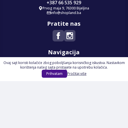
+387 66 535 929
Prvog maja 9, 76300 Bijeljina
info@shopland.ba
Pratite nas
Navigacija
Ovaj sajt koristi kolačiće zbog poboljšanja korisničkog iskustva. Nastavkom
Početna
korištenja našeg sajta pristajete na upotrebu kolačića.
Na Akciji
Prihvatam
Pročitaj više
Izdvajamo
Novi proizvodi
Opšti uslovi poslovanja
Servis
Izjava o kolačićima i privatnosti
Pravila o postupanju s kolačićima
Načini plaćanja
Garancija
Sigurnost plaćanja