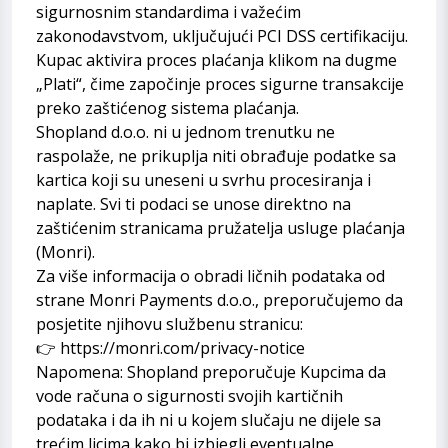
sigurnosnim standardima i važećim
zakonodavstvom, uključujući PCI DSS certifikaciju.
Kupac aktivira proces plaćanja klikom na dugme
„Plati“, čime započinje proces sigurne transakcije
preko zaštićenog sistema plaćanja.
Shopland d.o.o. ni u jednom trenutku ne
raspolaže, ne prikuplja niti obrađuje podatke sa
kartica koji su uneseni u svrhu procesiranja i
naplate. Svi ti podaci se unose direktno na
zaštićenim stranicama pružatelja usluge plaćanja
(Monri).
Za više informacija o obradi ličnih podataka od
strane Monri Payments d.o.o., preporučujemo da
posjetite njihovu službenu stranicu:
👉
https://monri.com/privacy-notice
Napomena: Shopland preporučuje Kupcima da
vode računa o sigurnosti svojih kartičnih
podataka i da ih ni u kojem slučaju ne dijele sa
trećim licima kako bi izbjegli eventualne