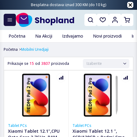
Besplatna dostava iznad 300 KM (do 10 kg)
Početna
Na Akciji
Izdvajamo
Novi proizvodi
In
Početna
>
Mobilni Uredjaji
Prikazuje se
15
od
3807
proizvoda
Tablet PCs
Tablet PCs
Xiaomi Tablet 12.1",CPU
Xiaomi Tablet 12.1 ",