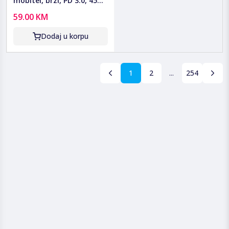
mobitel, brzi, PD 3.0, 45W
- 45W Power Adapter; EP-
59.00 KM
T4511NWEGEU
Dodaj u korpu
1
2
...
254