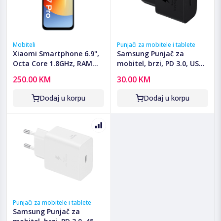
Mobiteli
Punjači za mobitele i tablete
Xiaomi Smartphone 6.9",
Samsung Punjač za
Octa Core 1.8GHz, RAM
mobitel, brzi, PD 3.0, USB
4GB, 13Mpixel - Redmi A7
type C, 25W - 25W Fast
250.00 KM
30.00 KM
Pro 4GB/128GB Mist Blue
Charging USB-C Adapter
Dodaj u korpu
Dodaj u korpu
Punjači za mobitele i tablete
Samsung Punjač za