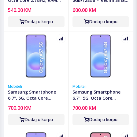
Octa Core 2.7GHz, RAM
6GB/128GB + Redmi Smart
6GB, 128GB, 12.000mAh -
Pen - Redmi Pad 2 Pro
540.00 KM
600.00 KM
Redmi Pad 2 Pro 12.1"
12.1" 6/128GB + Pen
6/128GB Gray
Dodaj u korpu
Dodaj u korpu
Mobiteli
Mobiteli
Samsung Smartphone
Samsung Smartphone
6.7", 5G, Octa Core
6.7", 5G, Octa Core
2.9GHz, RAM 8GB,
2.9GHz, RAM 8GB,
700.00 KM
700.00 KM
50Mpixel - Galaxy A57 5G
50Mpixel - Galaxy A57 5G
8GB/128GB Grey
8GB/128GB Lilac
Dodaj u korpu
Dodaj u korpu