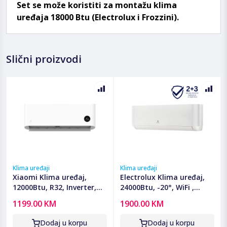
Set se može koristiti za montažu klima
uređaja 18000 Btu (Electrolux i Frozzini).
Slični proizvodi
Klima uređaji
Klima uređaji
Xiaomi Klima uređaj,
Electrolux Klima uređaj,
12000Btu, R32, Inverter,
24000Btu, -20°, WiFi ,
WiFi, A+++/A++ - Mi Air
Inverter, A++ - EACS/I-24
1199.00 KM
1900.00 KM
Conditioner Pro Eco 3.5
HTP/N8 EEC
kW
Dodaj u korpu
Dodaj u korpu