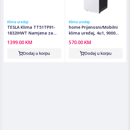
Klima uređaji
Klima uređaji
TESLA Klima TT51TP91-
home Prijenosni/Mobilni
1832IHWT Namjena za
klima uređaj, 4u1, 9000
prostor od: 36 do 50 m2 |
Btu, 2.6 kW - ACM9000N
1399.00 KM
570.00 KM
Grijanje do -25°C | Grijač
vanjske jedinice |
Dodaj u korpu
Dodaj u korpu
Energetska hlađenja:
A+++ | Energetsk