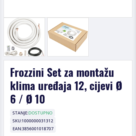
Frozzini Set za montažu
klima uređaja 12, cijevi Ø
6 / Ø 10
STANJE:
DOSTUPNO
SKU:
1000000031312
EAN:
3856001018707