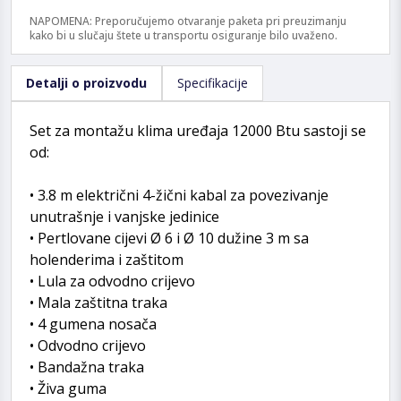
NAPOMENA: Preporučujemo otvaranje paketa pri preuzimanju
kako bi u slučaju štete u transportu osiguranje bilo uvaženo.
Detalji o proizvodu
Specifikacije
Set za montažu klima uređaja 12000 Btu sastoji se
od:
• 3.8 m električni 4-žični kabal za povezivanje
unutrašnje i vanjske jedinice
• Pertlovane cijevi Ø 6 i Ø 10 dužine 3 m sa
holenderima i zaštitom
• Lula za odvodno crijevo
• Mala zaštitna traka
• 4 gumena nosača
• Odvodno crijevo
• Bandažna traka
• Živa guma