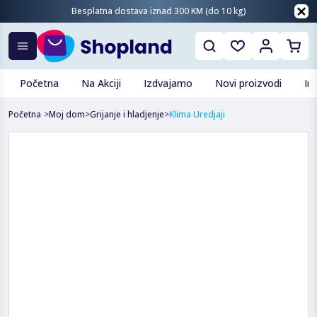
Besplatna dostava iznad 300 KM (do 10 kg)
Početna
Na Akciji
Izdvajamo
Novi proizvodi
In
Početna
>
Moj dom
>
Grijanje i hladjenje
>
Klima Uredjaji