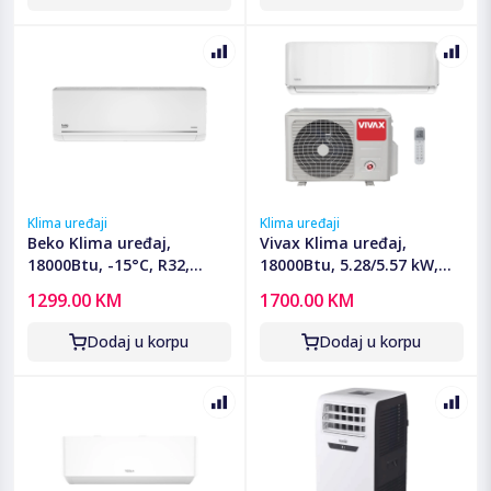
Klima uređaji
Klima uređaji
Beko Klima uređaj,
Vivax Klima uređaj,
18000Btu, -15°C, R32,
18000Btu, 5.28/5.57 kW,
Inverter, WiFi, A++/A+ -
Inverter, A++/A+ - ACP-
1299.00 KM
1700.00 KM
BEHPG 185/186
18CH50AERI+ R32
Dodaj u korpu
Dodaj u korpu