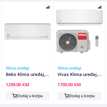
Klima uređaji
Klima uređaji
Beko Klima uređaj,
Vivax Klima uređaj,
18000Btu, -15°C,
18000Btu, 5.28/5.57
1299.00 KM
1700.00 KM
R32, Inverter, WiFi,
kW, Inverter, A++/A+
A++/A+ - BEHPG
- ACP-18CH50AERI+
Dodaj u korpu
Dodaj u korpu
185/186
R32