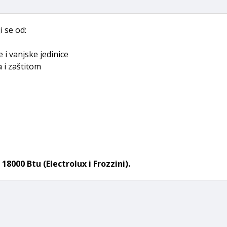
 se od:
 i vanjske jedinice
a i zaštitom
8000 Btu (Electrolux i Frozzini).