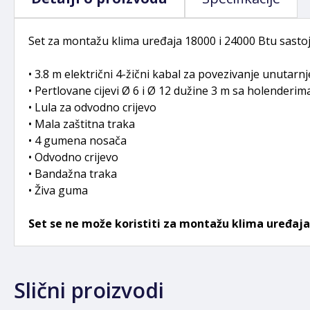
Set za montažu klima uređaja 18000 i 24000 Btu sastoji
• 3.8 m električni 4-žični kabal za povezivanje unutarnje
• Pertlovane cijevi Ø 6 i Ø 12 dužine 3 m sa holenderim
• Lula za odvodno crijevo
• Mala zaštitna traka
• 4 gumena nosača
• Odvodno crijevo
• Bandažna traka
• Živa guma
Set se ne može koristiti za montažu klima uređaja 1
Slični proizvodi