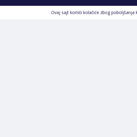
Ovaj sajt koristi kolačiće zbog poboljšanja
Kontakt informacije
POZOVITE NAS
+387 66 535 929
Prvog maja 9, 76300 Bijeljina
info@shopland.ba