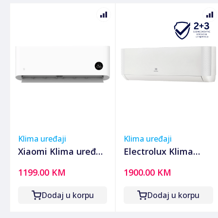
Klima uređaji
Klima uređaji
Xiaomi Klima uređaj,
Electrolux Klima
12000Btu, R32,
uređaj, 24000Btu,
1199.00 KM
1900.00 KM
Inverter, WiFi,
-20°, WiFi , Inverter,
A+++/A++ - Mi Air
A++ - EACS/I-24
Dodaj u korpu
Dodaj u korpu
Conditioner Pro Eco
HTP/N8 EEC