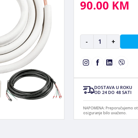
90.00 KM
-
1
+
DOSTAVA U ROKU
OD 24 DO 48 SATI
NAPOMENA: Preporučujemo otvar
osiguranje bilo uvaženo.