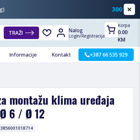
300 KM
g)
Korpa
Nalog
0.00
TRAŽI
Login
/
Registracija
KM
Informacije
Kontakt
+387 66 535 929
 za montažu klima uređaja
 Ø 6 / Ø 12
:
3856001018714