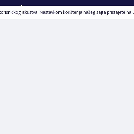
Pratite nas
 korisničkog iskustva. Nastavkom korištenja našeg sajta pristajete na 
Navigacija
Početna
Opšti uslovi poslovanja
Na Akciji
Servis
Izdvajamo
Izjava o kolačićima i
Novi proizvodi
privatnosti
Pravila o postupanju s
kolačićima
Načini plaćanja
Garancija
Sigurnost plaćanja
Reklamacije