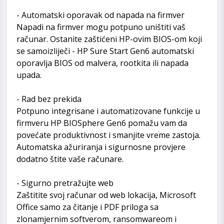
- Automatski oporavak od napada na firmver
Napadi na firmver mogu potpuno uništiti vaš
računar. Ostanite zaštićeni HP-ovim BIOS-om koji
se samoizliječi - HP Sure Start Gen6 automatski
oporavlja BIOS od malvera, rootkita ili napada
upada.
- Rad bez prekida
Potpuno integrisane i automatizovane funkcije u
firmveru HP BIOSphere Gen6 pomažu vam da
povećate produktivnost i smanjite vreme zastoja.
Automatska ažuriranja i sigurnosne provjere
dodatno štite vaše računare.
- Sigurno pretražujte web
Zaštitite svoj računar od web lokacija, Microsoft
Office samo za čitanje i PDF priloga sa
zlonamjernim softverom, ransomwareom i