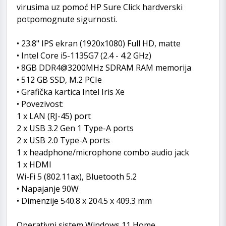
virusima uz pomoć HP Sure Click hardverski
potpomognute sigurnosti.
• 23.8" IPS ekran (1920x1080) Full HD, matte
• Intel Core i5-1135G7 (2.4 - 4.2 GHz)
• 8GB DDR4@3200MHz SDRAM RAM memorija
• 512 GB SSD, M.2 PCIe
• Grafička kartica Intel Iris Xe
• Povezivost:
1 x LAN (RJ-45) port
2 x USB 3.2 Gen 1 Type-A ports
2 x USB 2.0 Type-A ports
1 x headphone/microphone combo audio jack
1 x HDMI
Wi-Fi 5 (802.11ax), Bluetooth 5.2
• Napajanje 90W
• Dimenzije 540.8 x 204.5 x 409.3 mm
Operativni sistem Windows 11 Home