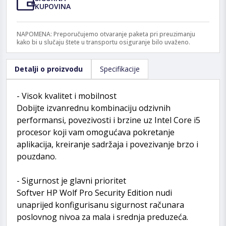
KUPOVINA
NAPOMENA: Preporučujemo otvaranje paketa pri preuzimanju
kako bi u slučaju štete u transportu osiguranje bilo uvaženo.
Detalji o proizvodu
Specifikacije
- Visok kvalitet i mobilnost
Dobijte izvanrednu kombinaciju odzivnih
performansi, povezivosti i brzine uz Intel Core i5
procesor koji vam omogućava pokretanje
aplikacija, kreiranje sadržaja i povezivanje brzo i
pouzdano.
- Sigurnost je glavni prioritet
Softver HP Wolf Pro Security Edition nudi
unaprijed konfigurisanu sigurnost računara
poslovnog nivoa za mala i srednja preduzeća.