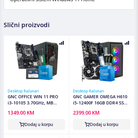
Slični proizvodi
Desktop Računari
Desktop Računari
GNC OFFICE WIN 11 PRO
GNC GAMER OMEGA H610
i3-10105 3.70GHz, MB
i5-12400F 16GB DDR4 SSD
H510, RAM 8GB DDR4, SSD
500 GB RTX 5050 8 GB
1349.00 KM
2399.00 KM
2,5 240GB , Kućište sa
GAMING KUCISTE NO-OS
napajanjem 500W, 2Y
G2Y
Dodaj u korpu
Dodaj u korpu