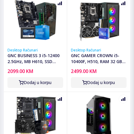
Desktop Računari
Desktop Računari
GNC BUSINESS 3 i5-12400
GNC GAMER CROWN i5-
2.5GHz, MB H610, SSD
10400F, H510, RAM 32 GB
480GB, DDR4 16GB,
DDR4, 1TB SSD, RTX 3050
2099.00 KM
2499.00 KM
Kucište office, WIN 11 PRO,
8GB, PSU 550W, kućište
OFFICE PRO PLUS 2019
gaming
Dodaj u korpu
Dodaj u korpu