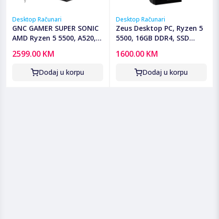
Desktop Računari
Desktop Računari
GNC GAMER SUPER SONIC
Zeus Desktop PC, Ryzen 5
AMD Ryzen 5 5500, A520,
5500, 16GB DDR4, SSD
RX 7600 8 GB, 16GB DDR4,
512GB, RX580 - Ryzen 5
2599.00 KM
1600.00 KM
SSD 1TB, PSU 650W,
5500/16GB/512/RX580
kućište gaming
Dodaj u korpu
Dodaj u korpu