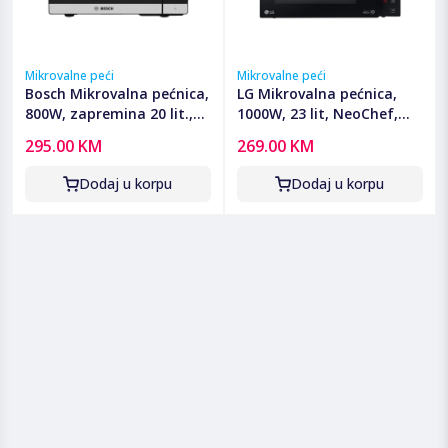
Mikrovalne peći
Mikrovalne peći
Bosch Mikrovalna pećnica,
LG Mikrovalna pećnica,
800W, zapremina 20 lit.,
1000W, 23 lit, NeoChef,
Serie 2 - FFL020MS2
Smart Inverter -
295.00 KM
269.00 KM
MS2336GIB
Dodaj u korpu
Dodaj u korpu