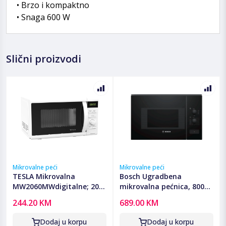
• Brzo i kompaktno
• Snaga 600 W
Slični proizvodi
Mikrovalne peći
Mikrovalne peći
TESLA Mikrovalna
Bosch Ugradbena
MW2060MWdigitalne; 20
mikrovalna pećnica, 800
lit; snaga 700 W; gril 1000
W, kapacitet 20 l, crna -
244.20 KM
689.00 KM
W; tajmer 95 min
BFL520MB0
Dodaj u korpu
Dodaj u korpu