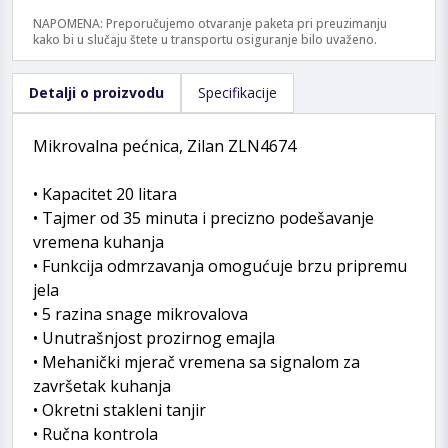
NAPOMENA: Preporučujemo otvaranje paketa pri preuzimanju
kako bi u slučaju štete u transportu osiguranje bilo uvaženo.
Detalji o proizvodu
Specifikacije
Mikrovalna pećnica, Zilan ZLN4674
• Kapacitet 20 litara
• Tajmer od 35 minuta i precizno podešavanje
vremena kuhanja
• Funkcija odmrzavanja omogućuje brzu pripremu
jela
• 5 razina snage mikrovalova
• Unutrašnjost prozirnog emajla
• Mehanički mjerač vremena sa signalom za
završetak kuhanja
• Okretni stakleni tanjir
• Ručna kontrola