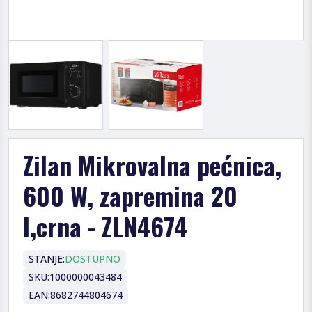
Zilan Mikrovalna pećnica,
600 W, zapremina 20
l,crna - ZLN4674
STANJE:
DOSTUPNO
SKU:
1000000043484
EAN:
8682744804674