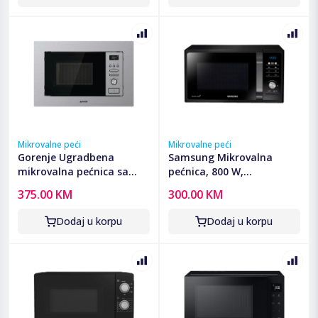
Mikrovalne peći
Mikrovalne peći
Gorenje Ugradbena
Samsung Mikrovalna
mikrovalna pećnica sa
pećnica, 800 W,
grilom, 800 W, 20 lit. -
zapremina 23 lit. -
375.00 KM
300.00 KM
BM201AG1X
MG23F301TAK/OL
Dodaj u korpu
Dodaj u korpu