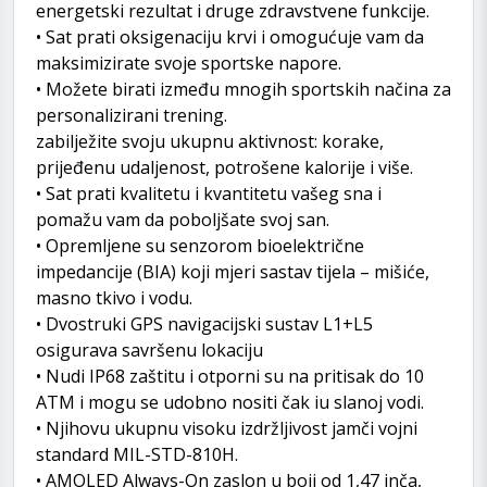
energetski rezultat i druge zdravstvene funkcije.
• Sat prati oksigenaciju krvi i omogućuje vam da
maksimizirate svoje sportske napore.
• Možete birati između mnogih sportskih načina za
personalizirani trening.
zabilježite svoju ukupnu aktivnost: korake,
prijeđenu udaljenost, potrošene kalorije i više.
• Sat prati kvalitetu i kvantitetu vašeg sna i
pomažu vam da poboljšate svoj san.
• Opremljene su senzorom bioelektrične
impedancije (BIA) koji mjeri sastav tijela – mišiće,
masno tkivo i vodu.
• Dvostruki GPS navigacijski sustav L1+L5
osigurava savršenu lokaciju
• Nudi IP68 zaštitu i otporni su na pritisak do 10
ATM i mogu se udobno nositi čak iu slanoj vodi.
• Njihovu ukupnu visoku izdržljivost jamči vojni
standard MIL-STD-810H.
• AMOLED Always-On zaslon u boji od 1,47 inča,