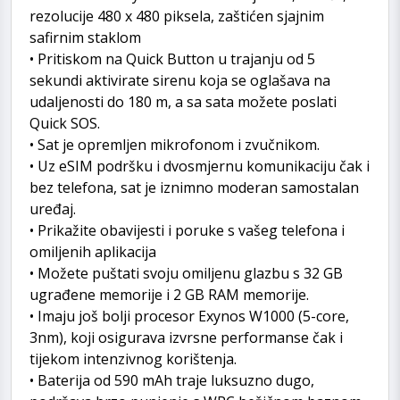
rezolucije 480 x 480 piksela, zaštićen sjajnim
safirnim staklom
• Pritiskom na Quick Button u trajanju od 5
sekundi aktivirate sirenu koja se oglašava na
udaljenosti do 180 m, a sa sata možete poslati
Quick SOS.
• Sat je opremljen mikrofonom i zvučnikom.
• Uz eSIM podršku i dvosmjernu komunikaciju čak i
bez telefona, sat je iznimno moderan samostalan
uređaj.
• Prikažite obavijesti i poruke s vašeg telefona i
omiljenih aplikacija
• Možete puštati svoju omiljenu glazbu s 32 GB
ugrađene memorije i 2 GB RAM memorije.
• Imaju još bolji procesor Exynos W1000 (5-core,
3nm), koji osigurava izvrsne performanse čak i
tijekom intenzivnog korištenja.
• Baterija od 590 mAh traje luksuzno dugo,