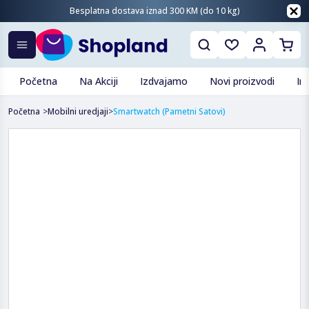
Besplatna dostava iznad 300 KM (do 10 kg)
Početna
Na Akciji
Izdvajamo
Novi proizvodi
In
Početna
>
Mobilni uredjaji
>
Smartwatch (pametni Satovi)