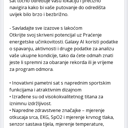
sat točno određuje vašu lokaciju i precizno
navigira kako bi vaše putovanje do odredišta
uvijek bilo brzo i bezbrižno.
- Savladajte sve izazove s lakoćom
Otkrijte svoj skriveni potencijal uz Praćenje
energetske učinkovitosti. Galaxy AI koristi podatke
o spavanju, aktivnosti i druge podatke za analizu
vaše ukupne kondicije, tako da ćete odmah znati
jeste li spremni za obaranje rekorda ili je vrijeme
za program odmora.
• Inovativni pametni sat s naprednim sportskim
funkcijama i atraktivnim dizajnom
• Izrađene su od visokokvalitetnog titana za
iznimnu izdržljivost.
• Napredne zdravstvene značajke – mjerenje
otkucaja srca, EKG, SpO2 i mjerenje krvnog tlaka,
senzor sastava tijela, mjerenje temperature,