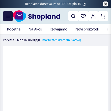
Besplatna dostava iznad 300 KM (do 10 kg)
Početna
Na Akciji
Izdvajamo
Novi proizvodi
In
Početna
>
Mobilni uredjaji
>
Smartwatch (pametni Satovi)