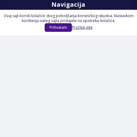
Navigacija
Ovaj sajt koristi kolačiće zbog poboljšanja korisničkog iskustva. Nastavkom
Početna
korištenja našeg sajta pristajete na upotrebu kolačića.
Na Akciji
Prihvatam
Pročitaj više
Izdvajamo
Novi proizvodi
Opšti uslovi poslovanja
Servis
Izjava o kolačićima i privatnosti
Pravila o postupanju s kolačićima
Načini plaćanja
Garancija
Sigurnost plaćanja
Reklamacije
Politika privatnosti
O nama
Prijavite se na Newsletter
PRIJAVI SE