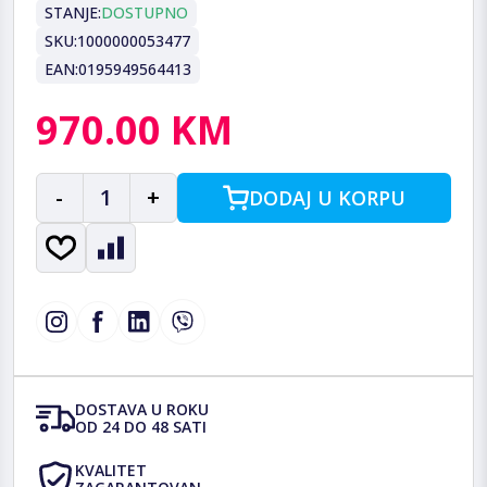
STANJE:
DOSTUPNO
SKU:
1000000053477
EAN:
0195949564413
970.00 KM
-
1
+
DODAJ U KORPU
DOSTAVA U ROKU
OD 24 DO 48 SATI
KVALITET