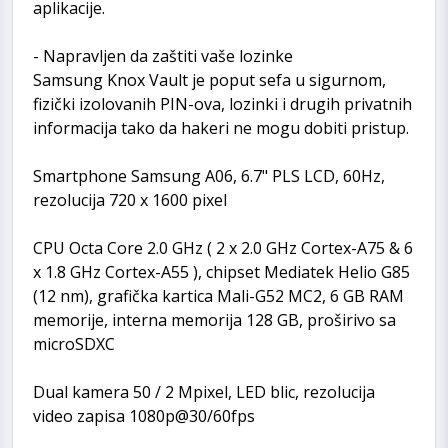
aplikacije.
- Napravljen da zaštiti vaše lozinke
Samsung Knox Vault je poput sefa u sigurnom,
fizički izolovanih PIN-ova, lozinki i drugih privatnih
informacija tako da hakeri ne mogu dobiti pristup.
Smartphone Samsung A06, 6.7" PLS LCD, 60Hz,
rezolucija 720 x 1600 pixel
CPU Octa Core 2.0 GHz ( 2 x 2.0 GHz Cortex-A75 & 6
x 1.8 GHz Cortex-A55 ), chipset Mediatek Helio G85
(12 nm), grafička kartica Mali-G52 MC2, 6 GB RAM
memorije, interna memorija 128 GB, proširivo sa
microSDXC
Dual kamera 50 / 2 Mpixel, LED blic, rezolucija
video zapisa 1080p@30/60fps