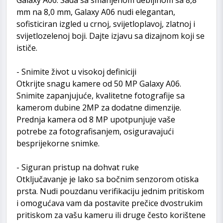
mm na 8,0 mm, Galaxy A06 nudi elegantan,
sofisticiran izgled u crnoj, svijetloplavoj, zlatnoj i
svijetlozelenoj boji. Dajte izjavu sa dizajnom koji se
ističe.
- Snimite život u visokoj definiciji
Otkrijte snagu kamere od 50 MP Galaxy A06.
Snimite zapanjujuće, kvalitetne fotografije sa
kamerom dubine 2MP za dodatne dimenzije.
Prednja kamera od 8 MP upotpunjuje vaše
potrebe za fotografisanjem, osiguravajući
besprijekorne snimke.
- Siguran pristup na dohvat ruke
Otključavanje je lako sa bočnim senzorom otiska
prsta. Nudi pouzdanu verifikaciju jednim pritiskom
i omogućava vam da postavite prečice dvostrukim
pritiskom za vašu kameru ili druge često korištene