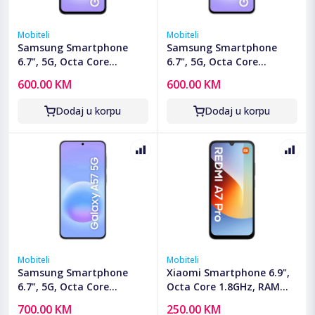
Mobiteli
Mobiteli
Samsung Smartphone
Samsung Smartphone
6.7", 5G, Octa Core
6.7", 5G, Octa Core
2.75GHz, RAM 6GB,
2.75GHz, RAM 6GB,
600.00 KM
600.00 KM
50Mpixel - Galaxy A37 5G
50Mpixel - Galaxy A37 5G
6GB/128GB Green
6GB/128GB White
Dodaj u korpu
Dodaj u korpu
Mobiteli
Mobiteli
Samsung Smartphone
Xiaomi Smartphone 6.9",
6.7", 5G, Octa Core
Octa Core 1.8GHz, RAM
2.9GHz, RAM 8GB,
4GB, 13Mpixel - Redmi A7
700.00 KM
250.00 KM
50Mpixel - Galaxy A57 5G
Pro 4GB/128GB Black