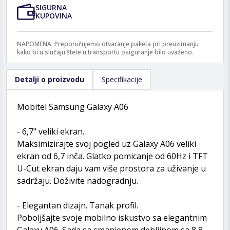
SIGURNA
KUPOVINA
NAPOMENA: Preporučujemo otvaranje paketa pri preuzimanju
kako bi u slučaju štete u transportu osiguranje bilo uvaženo.
Detalji o proizvodu
Specifikacije
Mobitel Samsung Galaxy A06
- 6,7" veliki ekran.
Maksimizirajte svoj pogled uz Galaxy A06 veliki
ekran od 6,7 inča. Glatko pomicanje od 60Hz i TFT
U-Cut ekran daju vam više prostora za uživanje u
sadržaju. Doživite nadogradnju.
- Elegantan dizajn. Tanak profil.
Poboljšajte svoje mobilno iskustvo sa elegantnim
Galaxy A06. Sada sa smanjenom debljinom sa 8,8