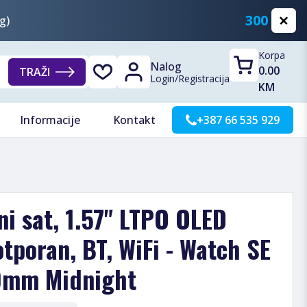
300 KM
g)
Korpa
Nalog
0.00
TRAŽI
Login
/
Registracija
KM
Informacije
Kontakt
+387 66 535 929
i sat, 1.57" LTPO OLED
otporan, BT, WiFi - Watch SE
0mm Midnight