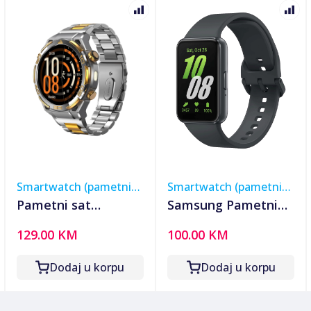
Smartwatch (pametni
Smartwatch (pametni
satovi)
satovi)
Pametni sat
Samsung Pametni
Blackview W90Pro
sat, R390, 1.6",
129.00 KM
100.00 KM
Silver
vodootporan, WiFi,
BT, 208 mAh -
Dodaj u korpu
Dodaj u korpu
Galaxy Fit3; R390
Black