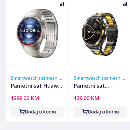
Smartwatch (pametni
Smartwatch (pametni
satovi)
satovi)
Pametni sat Huawei
Pametni sat
Watch GT 6 Pro
Blackview W90Pro
1299.00 KM
129.00 KM
46mm Titanium
Black
Dodaj u korpu
Dodaj u korpu