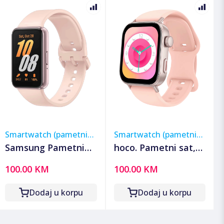
Smartwatch (pametni
Smartwatch (pametni
satovi)
satovi)
Samsung Pametni
hoco. Pametni sat,
sat, R390, 1.6",
1.75" ekran,
100.00 KM
100.00 KM
vodootporan, WiFi,
Bluetooth, IP67 - Y32
BT, 208 mAh -
Pink
Dodaj u korpu
Dodaj u korpu
Galaxy Fit3 Pink
Gold