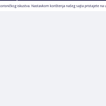
Pratite nas
 korisničkog iskustva. Nastavkom korištenja našeg sajta pristajete na 
Navigacija
Početna
Opšti uslovi poslovanja
Na Akciji
Servis
Izdvajamo
Izjava o kolačićima i
Novi proizvodi
privatnosti
Pravila o postupanju s
kolačićima
Načini plaćanja
Garancija
Sigurnost plaćanja
Reklamacije
Politika privatnosti