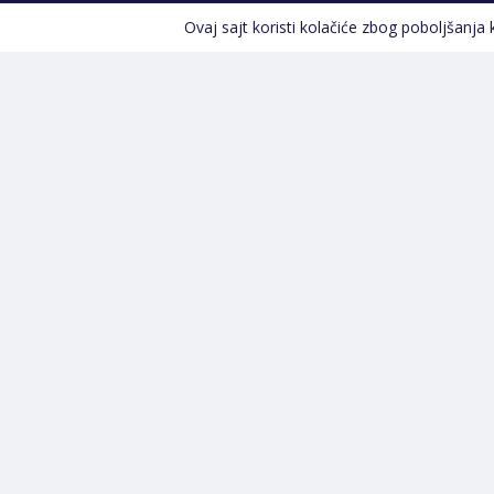
Ovaj sajt koristi kolačiće zbog poboljšanja
Kontakt informacije
POZOVITE NAS
+387 66 535 929
Prvog maja 9, 76300 Bijeljina
info@shopland.ba