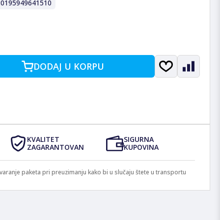
:
0195949641510
DODAJ U KORPU
KVALITET
SIGURNA
ZAGARANTOVAN
KUPOVINA
anje paketa pri preuzimanju kako bi u slučaju štete u transportu