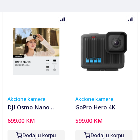
Akcione kamere
Akcione kamere
DJI Osmo Nano
GoPro Hero 4K
Standard C
699.00 KM
599.00 KM
120GBkamerica,1-
inch senzor,120MP
Dodaj u korpu
Dodaj u korpu