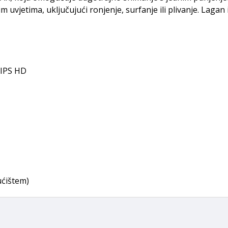
 uvjetima, uključujući ronjenje, surfanje ili plivanje. Lagan
) IPS HD
ućištem)