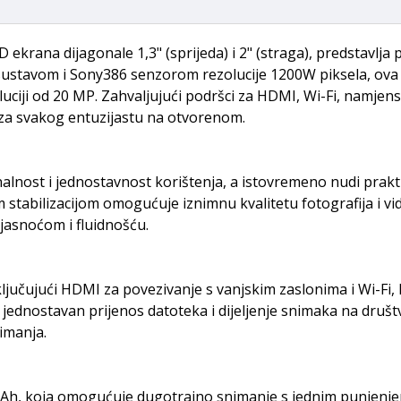
rana dijagonale 1,3" (sprijeda) i 2" (straga), predstavlja pr
ustavom i Sony386 senzorom rezolucije 1200W piksela, ova
zoluciji od 20 MP. Zahvaljujući podršci za HDMI, Wi-Fi, namjen
 za svakog entuzijastu na otvorenom.
lnost i jednostavnost korištenja, a istovremeno nudi prakti
abilizacijom omogućuje iznimnu kvalitetu fotografija i vide
 jasnoćom i fluidnošću.
jučujući HDMI za povezivanje s vanjskim zaslonima i Wi-Fi,
jednostavan prijenos datoteka i dijeljenje snimaka na druš
imanja.
mAh, koja omogućuje dugotrajno snimanje s jednim punjenj