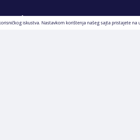
Pratite nas
 korisničkog iskustva. Nastavkom korištenja našeg sajta pristajete na 
Navigacija
Početna
Opšti uslovi poslovanja
Na Akciji
Servis
Izdvajamo
Izjava o kolačićima i
Novi proizvodi
privatnosti
Pravila o postupanju s
kolačićima
Načini plaćanja
Garancija
Sigurnost plaćanja