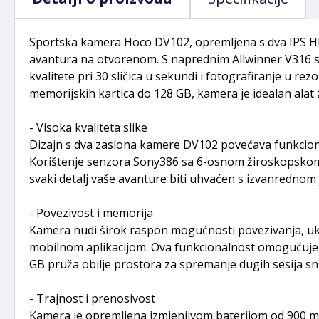
Sportska kamera Hoco DV102, opremljena s dva IPS HD ek
avantura na otvorenom. S naprednim Allwinner V316 s
kvalitete pri 30 sličica u sekundi i fotografiranje u re
memorijskih kartica do 128 GB, kamera je idealan alat
- Visoka kvaliteta slike
Dizajn s dva zaslona kamere DV102 povećava funkciona
Korištenje senzora Sony386 sa 6-osnom žiroskopskom st
svaki detalj vaše avanture biti uhvaćen s izvanrednom
- Povezivost i memorija
Kamera nudi širok raspon mogućnosti povezivanja, ukl
mobilnom aplikacijom. Ova funkcionalnost omogućuje 
GB pruža obilje prostora za spremanje dugih sesija sn
- Trajnost i prenosivost
Kamera je opremljena izmjenjivom baterijom od 900 