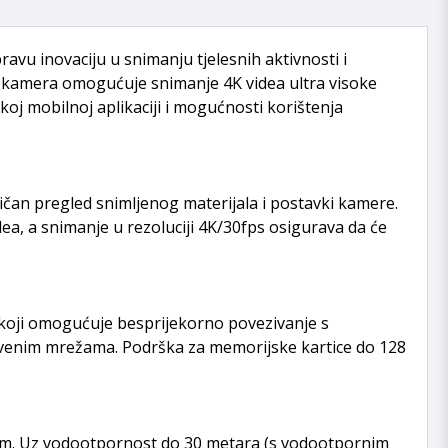
avu inovaciju u snimanju tjelesnih aktivnosti i
 kamera omogućuje snimanje 4K videa ultra visoke
skoj mobilnoj aplikaciji i mogućnosti korištenja
čan pregled snimljenog materijala i postavki kamere.
a, a snimanje u rezoluciji 4K/30fps osigurava da će
 koji omogućuje besprijekorno povezivanje s
tvenim mrežama. Podrška za memorijske kartice do 128
em. Uz vodootpornost do 30 metara (s vodootpornim