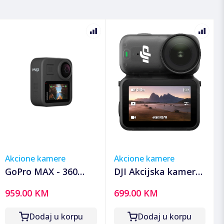
Akcione kamere
Akcione kamere
GoPro MAX - 360
DJI Akcijska kamera,
kamerica
4K, OLED zaslon,
959.00 KM
699.00 KM
128GB - Osmo Nano
Standard C 120GB
Dodaj u korpu
Dodaj u korpu