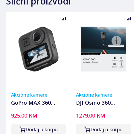
Slični proizvodi
Akcione kamere
Akcione kamere
GoPro MAX 360
DJI Osmo 360
kamerica
Adventure
925.00 KM
1279.00 KM
Combokamera,1/1.3"
CMOS s f/2.8, USB-C
Dodaj u korpu
Dodaj u korpu