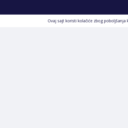
Ovaj sajt koristi kolačiće zbog poboljšanja
Kontakt informacije
POZOVITE NAS
+387 66 535 929
Prvog maja 9, 76300 Bijeljina
info@shopland.ba