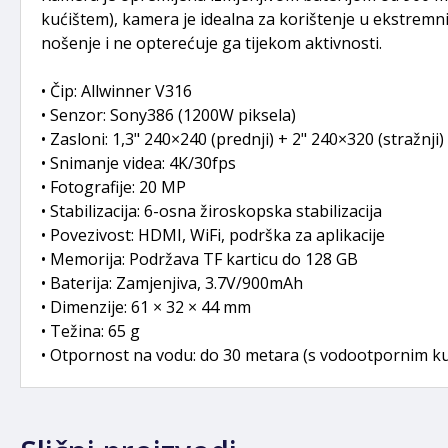
kućištem), kamera je idealna za korištenje u ekstremnim
nošenje i ne opterećuje ga tijekom aktivnosti.
• Čip: Allwinner V316
• Senzor: Sony386 (1200W piksela)
• Zasloni: 1,3" 240×240 (prednji) + 2" 240×320 (stražnji
• Snimanje videa: 4K/30fps
• Fotografije: 20 MP
• Stabilizacija: 6-osna žiroskopska stabilizacija
• Povezivost: HDMI, WiFi, podrška za aplikacije
• Memorija: Podržava TF karticu do 128 GB
• Baterija: Zamjenjiva, 3.7V/900mAh
• Dimenzije: 61 × 32 × 44 mm
• Težina: 65 g
• Otpornost na vodu: do 30 metara (s vodootpornim k