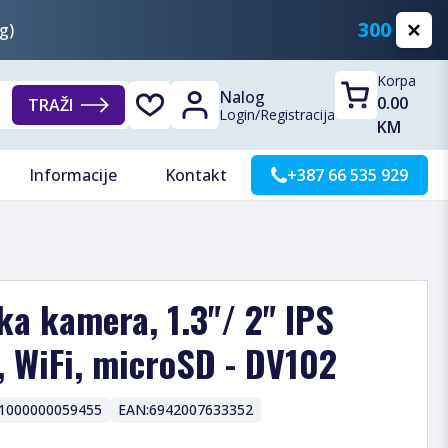
300 KM
g)
Korpa
Nalog
0.00
TRAŽI
Login
/
Registracija
KM
Informacije
Kontakt
+387 66 535 929
ka kamera, 1.3"/ 2" IPS
 WiFi, microSD - DV102
1000000059455
EAN:
6942007633352