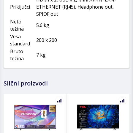
Priključci
ETHERNET (RJ45), Headphone out,
SPIDF out
Neto
5.6 kg
težina
Vesa
200 x 200
standard
Bruto
7 kg
težina
Slični proizvodi