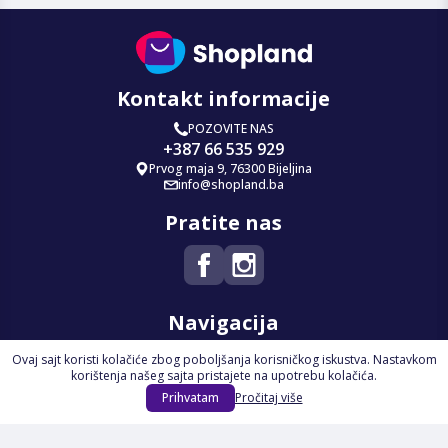
Kontakt informacije
POZOVITE NAS
+387 66 535 929
Prvog maja 9, 76300 Bijeljina
info@shopland.ba
Pratite nas
Navigacija
Ovaj sajt koristi kolačiće zbog poboljšanja korisničkog iskustva. Nastavkom
Početna
korištenja našeg sajta pristajete na upotrebu kolačića.
Na Akciji
Prihvatam
Pročitaj više
Izdvajamo
Novi proizvodi