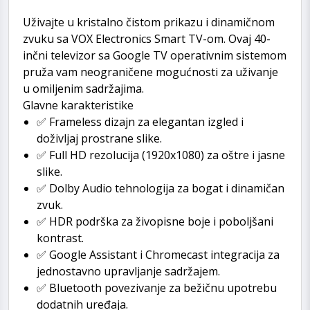
Uživajte u kristalno čistom prikazu i dinamičnom
zvuku sa VOX Electronics Smart TV-om. Ovaj 40-
inčni televizor sa Google TV operativnim sistemom
pruža vam neograničene mogućnosti za uživanje
u omiljenim sadržajima.
Glavne karakteristike
✅ Frameless dizajn za elegantan izgled i
doživljaj prostrane slike.
✅ Full HD rezolucija (1920x1080) za oštre i jasne
slike.
✅ Dolby Audio tehnologija za bogat i dinamičan
zvuk.
✅ HDR podrška za živopisne boje i poboljšani
kontrast.
✅ Google Assistant i Chromecast integracija za
jednostavno upravljanje sadržajem.
✅ Bluetooth povezivanje za bežičnu upotrebu
dodatnih uređaja.