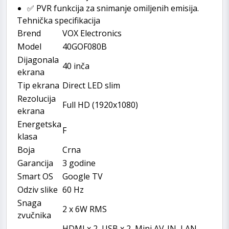
✅ PVR funkcija za snimanje omiljenih emisija.
Tehnička specifikacija
Brend
VOX Electronics
Model
40GOF080B
Dijagonala
40 inča
ekrana
Tip ekrana
Direct LED slim
Rezolucija
Full HD (1920x1080)
ekrana
Energetska
F
klasa
Boja
Crna
Garancija
3 godine
Smart OS
Google TV
Odziv slike
60 Hz
Snaga
2 x 6W RMS
zvučnika
HDMI x 2, USB x 2, Mini AV-IN, LAN-