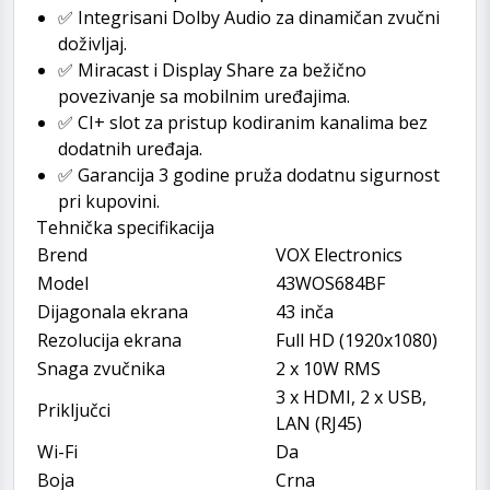
✅ Integrisani Dolby Audio za dinamičan zvučni
doživljaj.
✅ Miracast i Display Share za bežično
povezivanje sa mobilnim uređajima.
✅ CI+ slot za pristup kodiranim kanalima bez
dodatnih uređaja.
✅ Garancija 3 godine pruža dodatnu sigurnost
pri kupovini.
Tehnička specifikacija
Brend
VOX Electronics
Model
43WOS684BF
Dijagonala ekrana
43 inča
Rezolucija ekrana
Full HD (1920x1080)
Snaga zvučnika
2 x 10W RMS
3 x HDMI, 2 x USB,
Priključci
LAN (RJ45)
Wi-Fi
Da
Boja
Crna