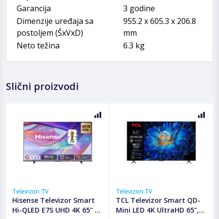
Garancija
3 godine
Dimenzije uređaja sa
955.2 x 605.3 x 206.8
postoljem (ŠxVxD)
mm
Neto težina
6.3 kg
Slični proizvodi
Televizori TV
Televizori TV
Hisense Televizor Smart
TCL Televizor Smart QD-
Hi-QLED E7S UHD 4K 65" -
Mini LED 4K UltraHD 65",