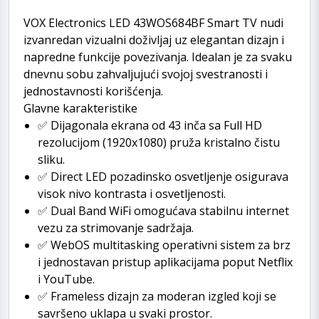
VOX Electronics LED 43WOS684BF Smart TV nudi
izvanredan vizualni doživljaj uz elegantan dizajn i
napredne funkcije povezivanja. Idealan je za svaku
dnevnu sobu zahvaljujući svojoj svestranosti i
jednostavnosti korišćenja.
Glavne karakteristike
✅ Dijagonala ekrana od 43 inča sa Full HD
rezolucijom (1920x1080) pruža kristalno čistu
sliku.
✅ Direct LED pozadinsko osvetljenje osigurava
visok nivo kontrasta i osvetljenosti.
✅ Dual Band WiFi omogućava stabilnu internet
vezu za strimovanje sadržaja.
✅ WebOS multitasking operativni sistem za brz
i jednostavan pristup aplikacijama poput Netflix
i YouTube.
✅ Frameless dizajn za moderan izgled koji se
savršeno uklapa u svaki prostor.