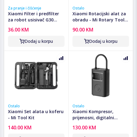
Za pranje i čišćenje
Ostalo
Xiaomi Filter i predfilter
Xiaomi Rotacijski alat za
za robot usisivač G30
obradu - Mi Rotary Tool
Max, set - G30 Max Filter
Kit
36.00 KM
90.00 KM
Kit
Dodaj u korpu
Dodaj u korpu
Ostalo
Ostalo
Xiaomi Set alata u koferu
Xiaomi Kompresor,
- Mi Tool Kit
prijenosni, digitalni
prikaz, 2500 mAh - Mi
140.00 KM
130.00 KM
Portable El.Air
Compressor 2 Pro