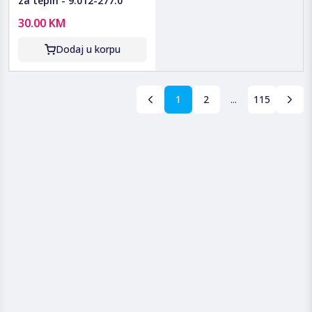
za tepih - 9.012-277.0
30.00 KM
Dodaj u korpu
1
2
...
115