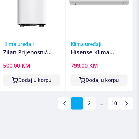
Klima uređaji
Klima uređaji
Zilan Prijenosni/
Hisense Klima
Mobilni klima
uređaj, 12000Btu,
500.00 KM
799.00 KM
uređaj, 3u1, 9000
grijanje -20°, WiFi,
Btu, 2.6 kW -
A++/A+ - Wings Pro
Dodaj u korpu
Dodaj u korpu
ZLN7102
12K; KB35YR3EG/EW
1
2
...
10