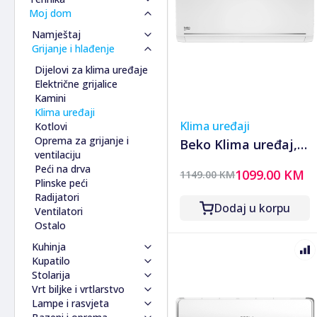
Za motocikle
Tablet pcs
Desktop računari
Moj dom
automobile
Ostalo za teretna vozila
Za plovila nautiku
Smartwatch (pametni
Laptopi
Bijela tehnika
Akumulatori za
Kočnice i kliješta za
Za sve ostalo
satovi)
Kompjuterska oprema
Tv, oprema i dijelovi
Namještaj
automobile
motocikle
Motori za čamce i
Kuhinja
Dijelovi i oprema
Mreže i komunikacije
Baterije i punjači
Grijanje i hlađenje
Alat i pribor za
Ulje i maziva za
brodove
Adapteri
Wc / kupatilo
Antene za tv
Ormari komode i police
Bluetooth uređaji
Serveri
Bluetooth zvučnici
Blenderi
automobile
motocikle
Baterije za mobitele
Cooleri
Access point
Ostala bijela tehnika
Daljinski upravljači za tv
Stolovi i stolice
Dijelovi za klima uređaje
Ostalo
Softver
Dronovi (rc letjelice)
Električni rezači
Veš mašine i sušilice
Ormari/plakari
Antifrizi i permanti za
Ostalo za motocikle
Dijelovi i oprema za
Grafičke kartice
Extenderi (pojačivači)
Dijelovi i oprema za tv
Električne grijalice
Elektromaterijal
Električni šporeti
Police
Radni stolovi
automobile
pametne
Hard diskovi (hdd)
Mrežne kartice (wi-fi i
Aplikativni softver
Kablovi za tv
Kamini
Kamere i foto aparati
Frižideri i zamrzivači
Stolice
Auto kamere
satove/narukvice
Pc kablovi
lan)
Televizori tv
Bužiri i kanalice
Klima uređaji
Mjerno-regulacioni
Kafe aparati
Klima uređaji
Autokozmetika
Maske za mobitele
Kućišta
Mrežni kablovi
Nosači za tv
Električni osigurači
Akcione kamere
Kotlovi
instrumenti
Kuhala za vodu i filteri
Cd/dvd/mc/radio player
Memorijske kartice
Matične ploče
Router
Grla za sijalice
Digitalni fotoaparati
Oprema za grijanje i
Beko Klima uređaj,
Radio amaterski uređaji i
Kuhinjske nape
za automobile
Nosači/držači za
Memorije (ram)
Switch
Produžni strujni kablovi
Dijelovi i oprema
Detektori
ventilaciju
oprema
Kuhinjski bojleri
18000Btu, 5.2/5.2 kW,
Display/ekran za
mobitele
Miševi
Ostalo
Razvodne kutije
Ispravljači/pretvarači
Peći na drva
1099.00 KM
1149.00 KM
Radio i walkman uređaji
Kuhinjski mikseri
Stativi
set za ugradnju, A/A
automobile
Power bank
Monitori
Razvodni ormari
Manometri
Plinske peći
Satelitska oprema
Mašine za suđe
Ostalo
Dizalice za automobile
Punjači za mobitele i
Napojne jedinice
Redne stezaljke i stopice
Mikrometri
Radijatori
- KLIMA BEKO
Smart sistemi
Mikrovalne peći
Dodaj u korpu
Fm transmiteri za
tablete
Oprema za gamere
Utikači i razdjelnici
Termometri (industrijski)
Lnb (niskošumni
Ventilatori
Solarna oprema
Pekač hljeba i peciva
BBFDA 180/181 +
automobile
Slušalice za mobitele
Optički mediji/diskovi
Utičnice i prekidači
Termostati
konvertor)
Ostalo
Tv boxovi
Sokovnici/cijedilice za
Filteri za automobile
Tastature/futrole za
Optički uređaji
Vage
Nosači
CIJEVI
Telekomunikacije
Kuhinja
voće
Kablovi i konektori za
tablete
Podloge za miš
Ostalo
Resiveri / prijemnici
Teleskopi i oprema
Kupatilo
Tosteri
automobile
Zaštite za mobitele
Printer, skener i kopir
Satelitski tanjiri/antene
Oprema za
Česme za kuhinju
Ostalo
Stolarija
Ugradbene ploče i
Kompresori za
aparati
Ostala satelitska oprema
telekomunikacije
Flaše/boce/tegle
Bojleri za kupatilo
Vrt biljke i vrtlarstvo
pećnice
automobile
Procesori
Fiksna telefonija
Kašike, viljuške i noževi
Oprema/pribor za
Klupice za prozore
Lampe i rasvjeta
Kućišta osigurača i
Projektori, prezenteri i
Mali kuhinjski uređaji
kupatilo
Oprema/pribor za
Dijelovi i oprema za