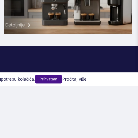
Prijavite se na Newsletter
upotrebu kolačića.
Pročitaj više
Prihvatam
PRIJAVI SE
Načini plaćanja