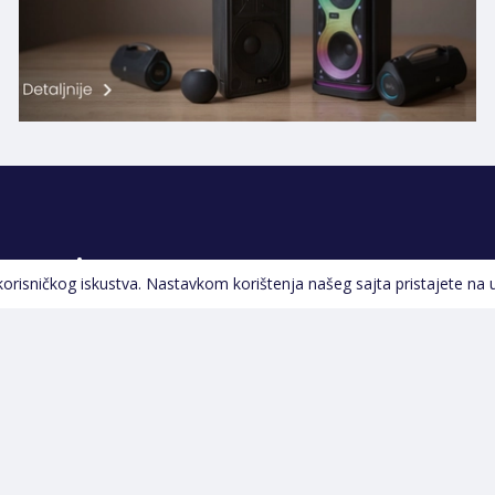
Pratite nas
 korisničkog iskustva. Nastavkom korištenja našeg sajta pristajete na 
Navigacija
Početna
Opšti uslovi poslovanja