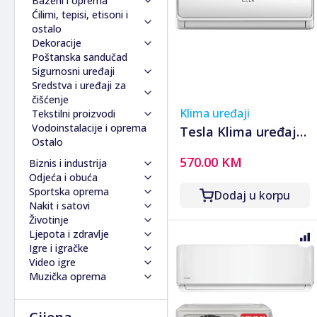
Bazeni i oprema
osigurači za automobile
platna
Kuhinjski pribor
Wc šolje i oprema
stolariju
kosilice i trimere
Led rasvjeta
Ćilimi, tepisi, etisoni i
Friteze
Poklopci/zaštite motora
Ssd
Zdjele i posude
Česme za kupatilo
Kosilice i trimeri za vrt
Lusteri i plafonjere
Bazeni
ostalo
Kuhinjski rešoi
Daske za wc šolju
za automobile
Pc slušalice
Šerpe
Ostalo
Ograde
Reflektori
Oprema i pribor za
Dekoracije
Ostali kuhinjski uređaji
Vodokotlići
Pumpe za automobile
Stalci/držači za laptope
Ostalo
Roštilji i ražnjevi
Sijalice
bazene
Ostalo
Poštanska sandučad
Wc šolje/školjke
Ulja za automobile
Tastature
Sačevi, peke i kotlići
Lampe
Uređaji i oprema za
Kutije, posude i pepeljare
Sigurnosni uređaji
Zvučnici za automobile
Toneri
Sjemena
Vanjska/vrtna rasvjeta
bazen
Okviri za slike i
Sredstva i uređaji za
Ostali dijelovi za
Torbe za laptope
Suncobrani i oprema
Ostalo
Ostala oprema za
fotografije
Sigurnosni alarmi
čišćenje
automobile
Ups
Sistemi za navodnjavanje
bezene
Praznične dekoracije
Senzori i detektori
Klima uređaji
Tekstilni proizvodi
Usb
Zemlja i gnojivo za vrt
Vazne i saksije
Interfoni
Deterdženti i sredstva za
Vodoinstalacije i oprema
Tesla Klima uređaj,
Web kamere
Vrtni namještaj
Zidne dekoracije i tapete
Sefovi
dezinfekciju
Deke, jorgani i jastuci
Ostalo
Hub/razdjelnici
Zvučne kartice
Pribor i alat za vrt
Ostale dekoracije
Sigurnosne brave
Kante i ostale posude
Posteljine
12000Btu, 3.4 / 3.5
Usb memorija / stick
570.00 KM
Biznis i industrija
Zvučnici
Video nadzor
Osvježivači zraka
kW, Inverter,
Wireless adapteri
Odjeća i obuća
Ostala kompjuterska
Ostali sigurnosni uređaji
Parni čistači
Mašine i alati
A+++/A++ -
Sportska oprema
oprema
Pegle
Dodaj u korpu
Poljoprivreda
Muškarci
Nakit i satovi
Usisivači
Aku baterije i punjači
TA36FFLL-1232IA
Građevinarstvo
Unisex
Vanjski sportovi
Životinje
Vrećice i dijelovi za
Alati na vruć zrak
Dijelovi za traktore i
Jakne kaputi i mantili za
Ulja, maziva i boje
Vodeni sportovi
Zidni i stoni satovi
Ljepota i zdravlje
usisivače
Bansek/tračne pile za
motokultivatore
Dijelovi i oprema
muškarce
Obuća
Kamp oprema
Aparati / varilice za
Domaće životinje
Igre i igračke
Ostali pribor za čišćenje
drvo
Kosilice i kopačice za
Fug mase
Boje i lakovi
Majice i košulje za
Lov
Oprema za kajak i rafting
pakovanja
Kućni ljubimci
Koža i tijelo
Ostali dijelovi za
Alati za silikon
Ašovi/lopate
Video igre
Blanjalice
poljoprivredu
Građevinska vozila i
muškarce
Praktično streljaštvo
Oprema za plivanje
Stoka
Rashladne i toplotne
Oprema za životinje
Njega kose i brade
Kockice za djecu
traktore/motokultivatore
Cement i malter
Lovačka odjeća
Muzička oprema
Boreri/burgije
Mlinovi, krunjači i
mašine
Pantalone i hlače
Ribolov / pecanje
Mačke
Depilatori / epilatori
vitrine
Oralna higijena
Tobogani i igraonice
Dijelovi i oprema
Plugovi
Crijep
Antifoni za uši
Hrana i oprema
Bravarske stege/škripovi
prekrupači
Kompresori
Prsluci za muškarce
Rolanje
Psi
Košnice i oprema za
Ostalo
Fenovi za kosu
Industrijske
Ostalo
Igračke za djevojčice
Igre za pc i konzole
Muzička oprema i
Priključci i oprema
Ekseri, šarafi i matice
Kranovi i dizalice
Pantalone/hlače za
Ribolovna obuća
Hrana za mačke
Brusilice
Motokultivatori
Ljestve
pčelarstvo
Frizerska oprema
Četkice za zube
Džojstik/gamepad
grijalice/topovi
Igračke za dječake
Konzole
dijelovi
Sijačice
Elektronski uređaji
Ručni paletari
muškarce
Električni romobili
Hrana za pse