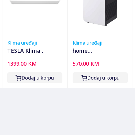
Klima uređaji
Klima uređaji
TESLA Klima
home
TT51TP91-1832IHWT
Prijenosni/Mobilni
1399.00 KM
570.00 KM
Namjena za prostor
klima uređaj, 4u1,
od: 36 do 50 m2 |
9000 Btu, 2.6 kW -
Dodaj u korpu
Dodaj u korpu
Grijanje do -25°C |
ACM9000N
Grijač vanjske
jedinice |
Energetska
hlađenja: A+++ |
Energetsk