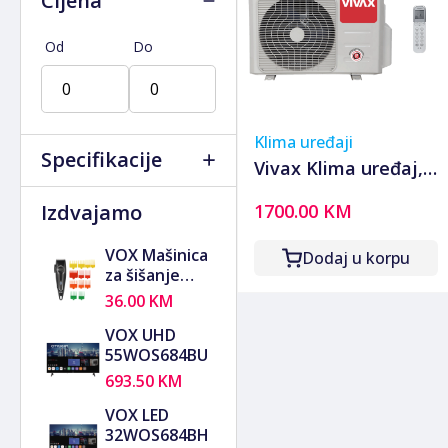
Cijena
Bušilice
Oprema i alati
Mikseri za ljepilo, beton i
Zaštite od životinja
Mašinice / trimeri
kontroleri
Kancelarijski
Ostale igračke
Muzičke linije
Gips ploče i profili
Romobili
Oprema/pribor za pse
Cirkulari
Plastenici i staklenici
boje
Pegle za kosu
Kablovi/konektori za
materijal/namještaj
Ostalo
Alati za bušenje zemlje
Građevinski laseri
Dijelovi i oprema za
Cjepači drva
Žitarice
Mješalice za beton
Uvijači za kosu / figaro
muzičku opremu
Od
Do
Materijali, dijelovi i
Elektronski aparati
Mjerni instrumenti
romobile
Dijelovi i oprema za
Ostalo
Skele i oprema za
Kancelarijski materijal i
Pribor za kosu i bradu
Profesionalni mikrofoni
oprema
Kanisteri
Oprema za fasade i
motorne pile (motorke)
visinske radove
oprema
Pojačala i wooferi
Oprema za pakovanje
Oprema za šumarstvo
izolacije
Dijelovi za mašine i alate
Vibro ploče i vibro
Vezice
Soundbarovi
Oprema za zaštitu na
Ručni alati za
Građevinski ručni alati
Elektromotori i agregati
nabijači
Zvučnici i zvučne kutije
radu
poljoprivredu
Siporex blokovi
Klima uređaji
Freze za snijeg
Ostalo
Ostala muzička oprema i
Selotejp i trake
Sječke/drobilice
Ostala građevinska
Specifikacije
Gedore i ključevi
Oprema za zaštitu
dijelovi
Vivax Klima uređaj,
Ugostiteljska oprema
Transport i pretovar
oprema
Hoblarice/abrihteri
disajnih organa
Ostalo
tereta
18000Btu, 5.28/5.57
Industrijske klamerice
Oprema za zaštitu glave
Inventar
Izdvajamo
1700.00 KM
Boja
Oprema za đubrenje i
kW, Inverter, A++/A+
Kliješta
Oprema za zaštitu nogu
Kuhinja
navodnjavanje
Kase i pos oprema
Kliješta/makaze za lim
Oprema za zaštitu ruku
Vanjsko ugostiteljstvo
WiFi
- ACP-18CH50AERI+
Mesoreznice i uređaji za
VOX Mašinica
Naranđasta
Dodaj u korpu
Kroneri/glodala
Oprema za zaštitu tijela
meso
Aparati za sladoled
za šišanje
Bijela
Funkcija samočišćenja
R32
Lemilice
Oprema za zaštitu vida
Ugostiteljske peći i
kose
Zelena
36.00 KM
Magneti
Ostalo
Energetska klasa
roštilji
PHC9001B
Plava
Mašine za poliranje
Ugostiteljsko posuđe i
VOX UHD
Crna
Inverter
Metri za mjerenje
A
pribor
55WOS684BU
Siva
Motorne pile (motorke)
A+
Napon (AC)(V)
Ostali ugostiteljski
Crvena
693.50 KM
Pneumatski alati
A++
pribor i oprema
Žuta
Puhači i usisivači lišća
Garancija
A+++
VOX LED
Smeđa
220
Pumpe i kompresori
B
32WOS684BH
Pink
400
Razni alati
BEZ GARANCIJE