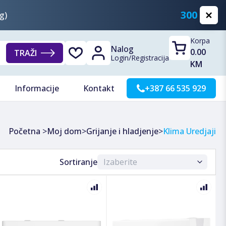
300 KM
g)
Korpa
Nalog
0.00
TRAŽI
Login
/
Registracija
KM
Informacije
Kontakt
+387 66 535 929
Početna
>
Moj dom
>
Grijanje i hladjenje
>
Klima Uredjaji
Sortiranje